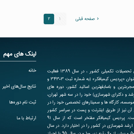
صفحه قبلی
۱
۲
لینک های مهم
خانه
پردیس کیمیافکر، قطب برتر دوره­های آمادگی تحصیلات تکمیلی کشور ، در سال ۱۳۸۹ فعالیت
رسمی خود را آغاز نموده و هم اکنون تحت عنوان «پردیس کیمیافکر» (به شماره ثبت ۳۴۳۰۳ و
نتایج سال‌های اخیر
ا بهره­گیری از مجرب­ترین و باسابقه­ترین اساتید کشور، دوره های
د و دکترای شهرسازی) خود را در سه شهر تهران،
ثبت نام دوره‌ها
موسسه، کارگاه ها و سمینارهای تخصصی خود را در
آن نیز از طریق اینترنت و پست در سراسر کشور
برای شهرسازان و علاقمندان قابل استفاده است. پردیس کیمیافکر مفتخر است که از سال ۹۱
ارتباط با ما
 ارشد شهرسازی در کشور را در اختیار دارد. در سال
۹۴ با احراز ۱۲ رتبه تک رقمی، ۳۵ رتبه زیر ۵۰ و بیش از ۶۰ رتبه زیر ۱۰۰ و در سال ۹۵ یا احراز