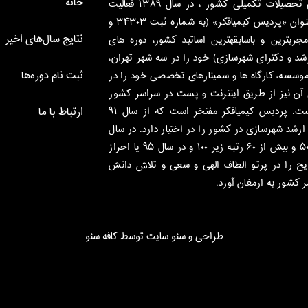
خانه
پردیس کیمیافکر، قطب برتر دوره­های آمادگی تحصیلات تکمیلی کشور ، در سال ۱۳۸۹ فعالیت
رسمی خود را آغاز نموده و هم اکنون تحت عنوان «پردیس کیمیافکر» (به شماره ثبت ۳۴۳۰۳ و
نتایج سال‌های اخیر
ا بهره­گیری از مجرب­ترین و باسابقه­ترین اساتید کشور، دوره های
د و دکترای شهرسازی) خود را در سه شهر تهران،
ثبت نام دوره‌ها
موسسه، کارگاه ها و سمینارهای تخصصی خود را در
آن نیز از طریق اینترنت و پست در سراسر کشور
برای شهرسازان و علاقمندان قابل استفاده است. پردیس کیمیافکر مفتخر است که از سال ۹۱
ارتباط با ما
 ارشد شهرسازی در کشور را در اختیار دارد. در سال
۹۴ با احراز ۱۲ رتبه تک رقمی، ۳۵ رتبه زیر ۵۰ و بیش از ۶۰ رتبه زیر ۱۰۰ و در سال ۹۵ یا احراز
تایج را در پرتو الطاف الهی و سعی و تلاش دانش
کشور به ارمغان آورد.
طراحی و سئو سایت توسط
کافه سئو