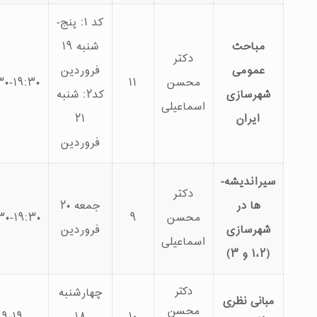
کد ۱: پنج­
حث
شنبه ۱۹
دکتر
می
فروردین
محسن
۱۱
۸:۳۰-۱۹:۳۰
۱۲۰
ازی
کد۲: شنبه
اسماعیلی
ان
۲۱
فروردین
سیراندیشه­
دکتر
در
جمعه ۲۰
محسن
۹
۱۰:۳۰-۱۹:۳۰
۹۵
ازی
فروردین
اسماعیلی
دکتر
چهارشنبه
 نظری
محسن