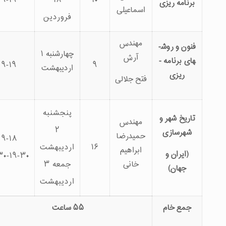
۱۰۵
۹-۱۹
۱۸
۱۰
 ­ریزی
اسماعیلی
فروردین
مهندس
فنون و روش­
چهارشنبه ۱
آرش
های برنامه ­
۹۵
۹-۱۹
۹
اردیبهشت
زی
فتح جلالی
پنج­شنبه
شهر و
مهندس
۲
ازی
حمیدرضا
۹-۱۸
۱۶
اردیبهشت
۱۲۵
ابراهیم
ان و
۱۰:۳۰-۱۹-۳۰
خانی
جمعه ۳
ن)
اردیبهشت
خام
۵۵ ساعت
۵۴۰