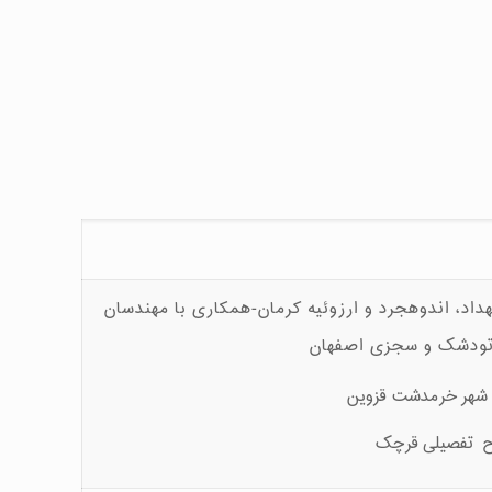
 اندوهجرد و ارزوئیه کرمان-همکاری با مهندسان
 تودشک و سجزی اصفهان
ی شهر خرمدشت قزوین
رح تفصیلی قرچک